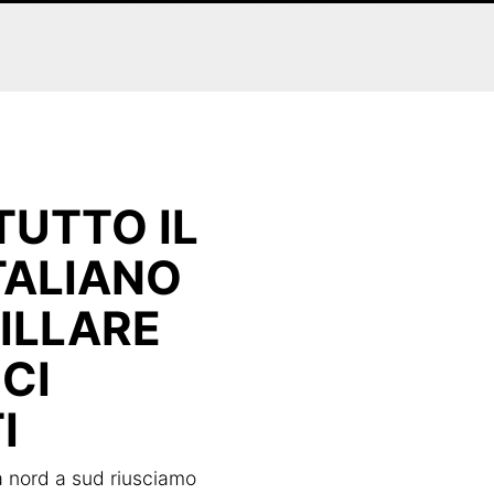
TUTTO IL
TALIANO
ILLARE
ICI
I
da nord a sud riusciamo