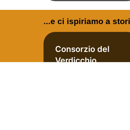
...e ci ispiriamo a stor
Consorzio del
Verdicchio
Tra le città del vino più
importanti d’Italia, Matelica deve
tutto al suo oro verde: il
Verdicchio. Vino bianco risultato
più volte ...
Scopri di più