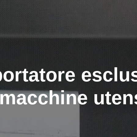
ortatore esclu
 macchine utens