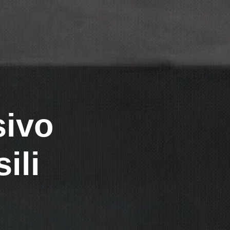
sivo
ili