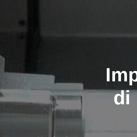
Imp
di