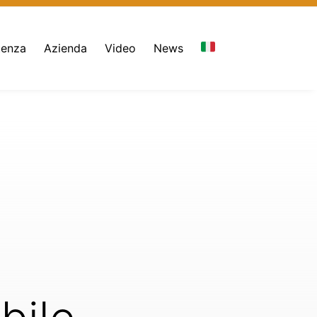
_News_N_06%252F16_AGE-
tenza
Azienda
Video
News