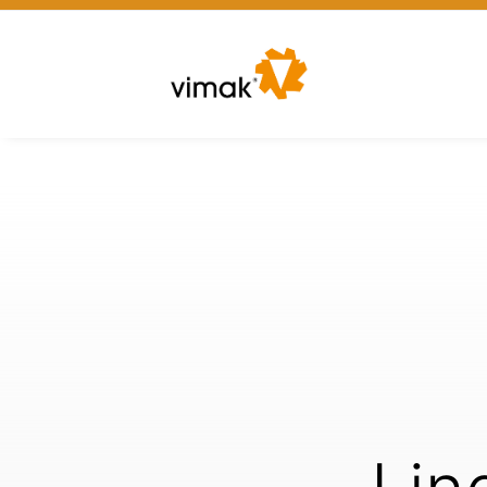
./scheda.asp?idMacchina=2921&idSerie=12&arrivo=categoriase
6_15_2016&utm_medium=email&utm_term=0_89511d9e14-9c2690e