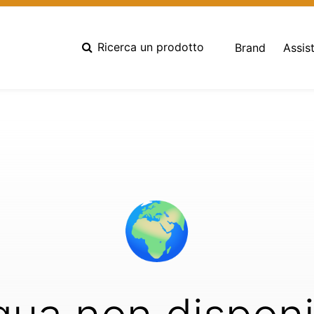
rie&utm_source=Vimak+-+AGENTI&utm_campaign=9c2690ef52-Vimak
f52-75186173
Ricerca un prodotto
Brand
Assis
🌍