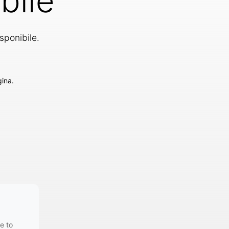
bile
sponibile.
gina.
e to