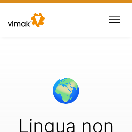
./macchine.php
🌍
Lingua non